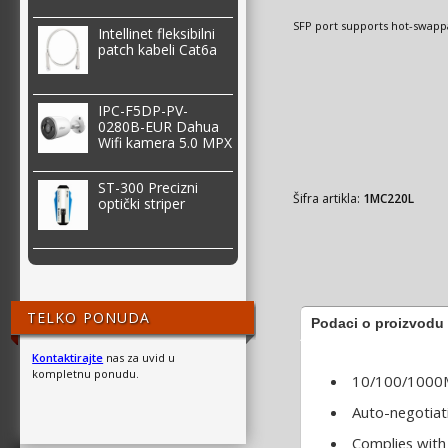
SFP port supports hot-swapp
Intellinet fleksibilni
patch kabeli Cat6a
IPC-F5DP-PV-
0280B-EUR Dahua
Wifi kamera 5.0 MPX
ST-300 Precizni
Šifra artikla:
1MC220L
optički striper
TELKO PONUDA
Podaci o proizvodu
Kontaktirajte
nas za uvid u
kompletnu ponudu.
10/100/1000M
Auto-negotiat
Complies with