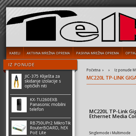
KABELI
AKTIVNA MREŽNA OPREMA
PASIVNA MREŽNA OPREMA
OPTIK
IZ PONUDE
Početna
Iz ponude
M
JIC-375 Kliješta za
MC220L TP-LINK GIG
skidanje izolacije s
optičkih niti
KX-TU260EXB
Panasonic mobilni
telefon
MC220L TP-Link Gi
Ethernet Media Co
RB750UPr2 MikroTik
RouterBOARD, hEX
PoE Lite
Singlemode i Multimode