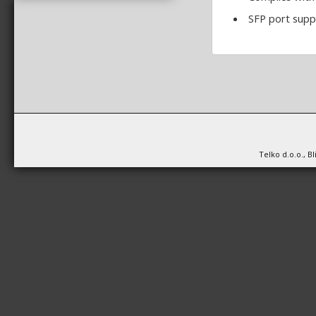
SFP port supp
Telko d.o.o., B