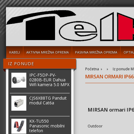
KABELI
AKTIVNA MREŽNA OPREMA
PASIVNA MREŽNA OPREMA
OPTIK
IZ PONUDE
Početna
Iz ponude
M
IPC-F5DP-PV-
MIRSAN ORMARI IP66
0280B-EUR Dahua
Wifi kamera 5.0 MPX
CJS6X88TG Panduit
modul Cat6a
MIRSAN ormari IP
KX-TU550
Panasonic mobilni
Outdoor
telefon