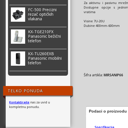
Za aktivnu i pasivnu mrež
Dostupne opcije s jedni
FC-500 Precizni
vratima
rezač optičkih
vlakana
Visine 7U-20U
Dubine 400mm-600mm
KX-TGE210FX
Panasonic bežični
telefon
KX-TU260EXB
Panasonic mobilni
telefon
Šifra artikla:
MIRSANIP66
TELKO PONUDA
Kontaktirajte
nas za uvid u
kompletnu ponudu.
Podaci o proizvodu
Specifikacija