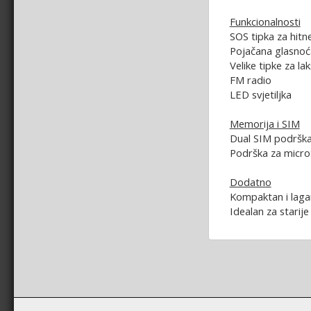
Funkcionalnosti
SOS tipka za hitn
Pojačana glasnoć
Velike tipke za la
FM radio
LED svjetiljka
Memorija i SIM
Dual SIM podršk
Podrška za micro
Dodatno
Kompaktan i laga
Idealan za starije