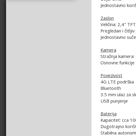
Jednostavno kori
Zaslon
Veličina: 2,4" TFT
Pregledan i čitljiv
Jednostavno suče
Kamera
Stražnja kamera:
Osnovne funkcije 
Povezivost
4G LTE podrška
Bluetooth
3.5 mm ulaz za sl
USB punjenje
Baterija
Kapacitet: cca 1
Dugotrajno koriš
Stabilna autonom