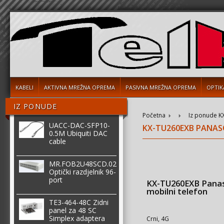
KABELI
AKTIVNA MREŽNA OPREMA
PASIVNA MREŽNA OPREMA
OPTIK
IZ PONUDE
Početna
Iz ponude
K
UACC-DAC-SFP10-
KX-TU260EXB PANAS
0.5M Ubiquiti DAC
cable
MR.FOB2U48SCD.02
Optički razdjelnik 96-
port
KX-TU260EXB Pana
mobilni telefon
TE3-464-48C Zidni
panel za 48 SC
Simplex adaptera
Crni, 4G