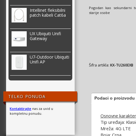
Pogodan kao sekundarni te
Intellinet fleksibilni
starije osobe
patch kabeli Cat6a
UX Ubiquiti Unifi
Gateway
U7-Outdoor Ubiquiti
Unifi AP
Šifra artikla:
KX-TU260EXB
TELKO PONUDA
Podaci o proizvodu
Kontaktirajte
nas za uvid u
kompletnu ponudu.
Osnovne karakter
Tip uređaja: Klasi
Mreža: 4G LTE
Boja: Crna