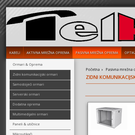
KABELI
AKTIVNA MREŽNA OPREMA
PASIVNA MREŽNA OPREMA
OPTIK
Ormari & Oprema
Početna
Pasivna mrežna
Zidni komunikacijski ormari
ZIDNI KOMUNIKACIJS
Samostojeći ormari
Serverski ormari
Dodatna oprema
Multimedijalni ormari
Paneli & utičnice
Mikroutikači