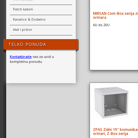
Patch kabeli
MIRSAN Com-Box serija z
ormara
Kanalice & Dodatno
6U do 20U
Alat i pribor
TELKO PONUDA
Kontaktirajte
nas za uvid u
kompletnu ponudu.
ZPAS Zidni 19'' komunikac
ormari, Z-Box serija