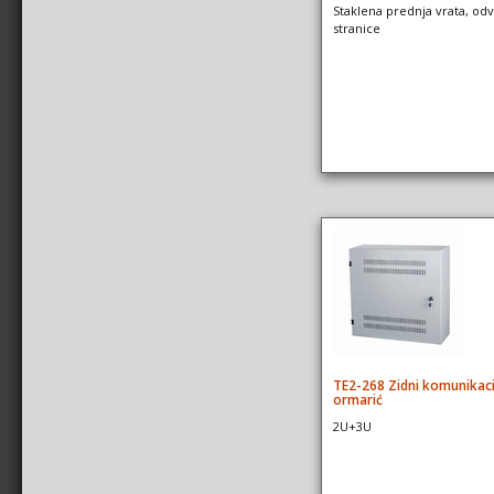
Staklena prednja vrata, odv
stranice
TE2-268 Zidni komunikaci
ormarić
2U+3U