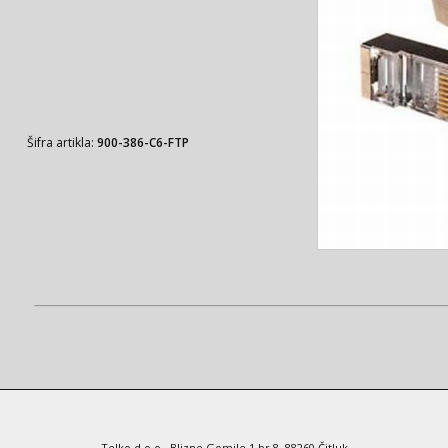
Šifra artikla:
900-386-C6-FTP
Telko d.o.o., Blizne Gomile 1 br.8, 88260 Čitluk