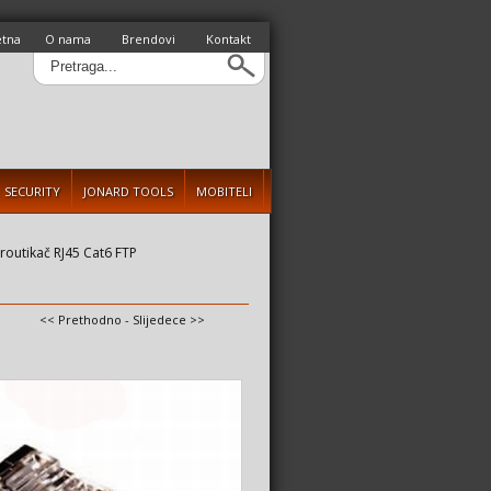
etna
O nama
Brendovi
Kontakt
SECURITY
JONARD TOOLS
MOBITELI
routikač RJ45 Cat6 FTP
<< Prethodno
-
Slijedece >>