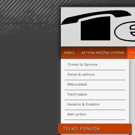
KABELI
AKTIVNA MREŽNA OPREMA
PA
Ormari & Oprema
Paneli & utičnice
Mikroutikači
Patch kabeli
Kanalice & Dodatno
Alat i pribor
TELKO PONUDA