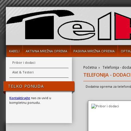
KABELI
AKTIVNA MREŽNA OPREMA
PASIVNA MREŽNA OPREMA
OPTIK
Pribor i dodaci
Početna
Telefonija - doda
Alat & Testeri
TELEFONIJA - DODACI
TELKO PONUDA
Dodatna oprema za telefonsk
Kontaktirajte
nas za uvid u
kompletnu ponudu.