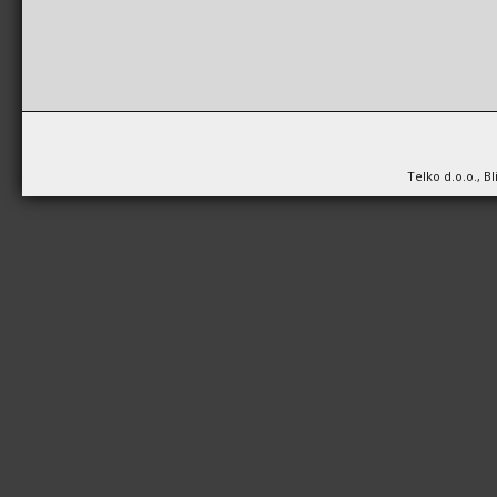
Telko d.o.o., B