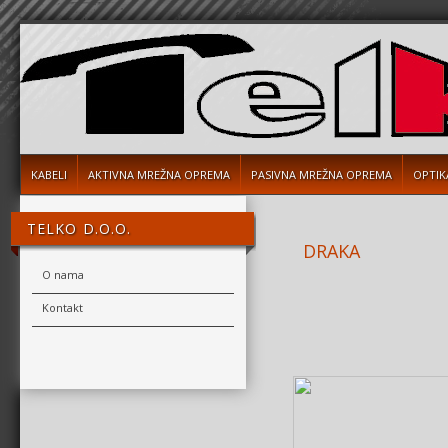
KABELI
AKTIVNA MREŽNA OPREMA
PASIVNA MREŽNA OPREMA
OPTIK
TELKO D.O.O.
DRAKA
O nama
Kontakt