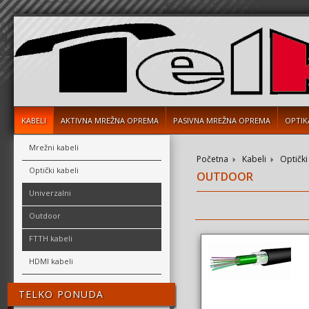
KABELI
AKTIVNA MREŽNA OPREMA
PASIVNA MREŽNA OPREMA
OPTIK
Mrežni kabeli
Početna
Kabeli
Optički
Optički kabeli
OUTDOOR
Univerzalni
Outdoor
FTTH kabeli
HDMI kabeli
TELKO PONUDA