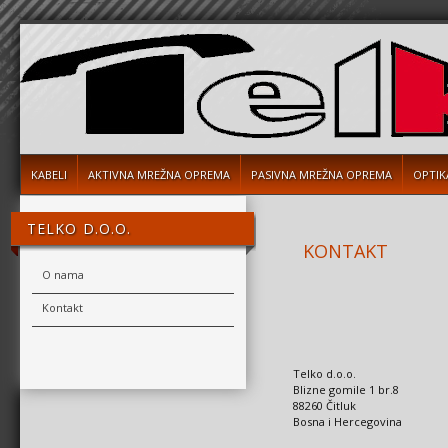
KABELI
AKTIVNA MREŽNA OPREMA
PASIVNA MREŽNA OPREMA
OPTIK
TELKO D.O.O.
KONTAKT
O nama
Kontakt
Telko d.o.o.
Blizne gomile 1 br.8
88260 Čitluk
Bosna i Hercegovina