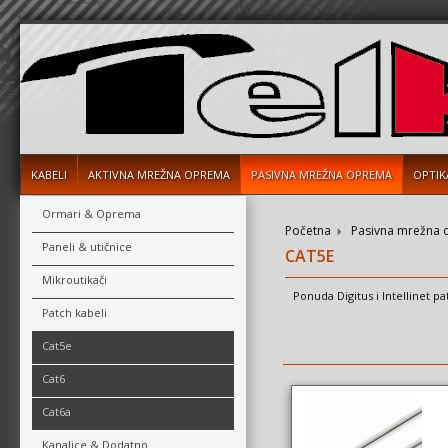
KABELI
AKTIVNA MREŽNA OPREMA
PASIVNA MREŽNA OPREMA
OPTIK
Ormari & Oprema
Početna
Pasivna mrežna
Paneli & utičnice
CAT5E
Mikroutikači
Ponuda Digitus i Intellinet p
Patch kabeli
Cat5e
Cat6
Cat6a
Kanalice & Dodatno